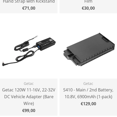
Hand Strap with Kickstand
Film
Normaler
€71,00
Normaler
€30,00
Preis
Preis
Getac
Getac
Getac 120W 11-16V, 22-32V
S410 - Main / 2nd Battery,
DC Vehicle Adapter (Bare
10.8V, 6900mAh (1-pack)
Wire)
Normaler
€129,00
Preis
Normaler
€99,00
Preis