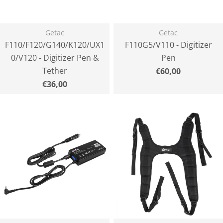
t
i
Getac
Getac
F110/F120/G140/K120/UX1
F110G5/V110 - Digitizer
0/V120 - Digitizer Pen &
Pen
o
Tether
Normaler
€60,00
Preis
Normaler
€36,00
n
Preis
: