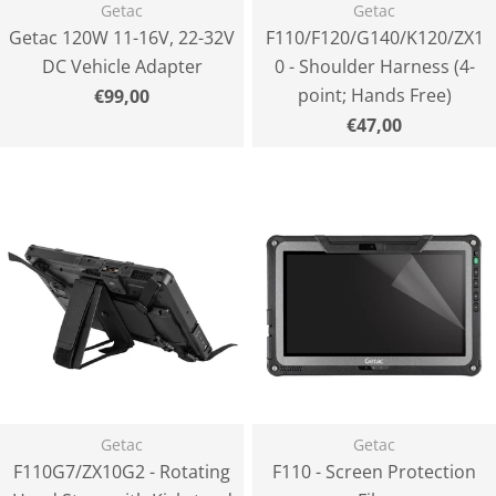
Getac
Getac
Getac 120W 11-16V, 22-32V
F110/F120/G140/K120/ZX1
DC Vehicle Adapter
0 - Shoulder Harness (4-
point; Hands Free)
Normaler
€99,00
Preis
Normaler
€47,00
Preis
Getac
Getac
F110G7/ZX10G2 - Rotating
F110 - Screen Protection