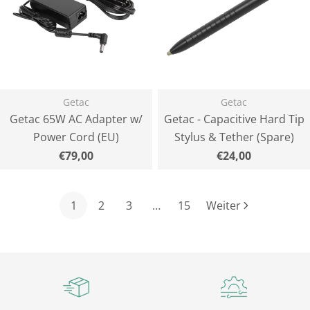
Getac
Getac
Getac 65W AC Adapter w/
Getac - Capacitive Hard Tip
Power Cord (EU)
Stylus & Tether (Spare)
Normaler
€79,00
Normaler
€24,00
Preis
Preis
1
2
3
…
15
Weiter