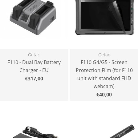
Getac
Getac
F110 - Dual Bay Battery
F110 G4/G5 - Screen
Charger - EU
Protection Film (for F110
unit with standard FHD
Normaler
€317,00
Preis
webcam)
Normaler
€40,00
Preis