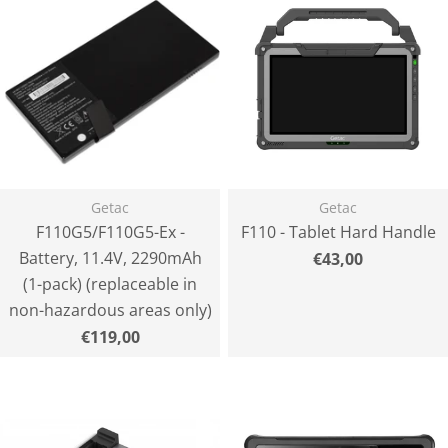
Getac
Getac
F110G5/F110G5-Ex -
F110 - Tablet Hard Handle
Battery, 11.4V, 2290mAh
Normaler
€43,00
Preis
(1-pack) (replaceable in
non-hazardous areas only)
Normaler
€119,00
Preis