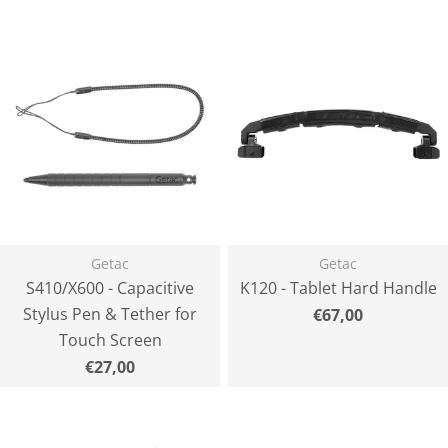
Getac
Getac
S410/X600 - Capacitive
K120 - Tablet Hard Handle
Stylus Pen & Tether for
Normaler
€67,00
Preis
Touch Screen
Normaler
€27,00
Preis