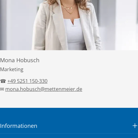
Mona Hobusch
Marketing
☎
+49 5251 150-330
✉
mona.hobusch@mettenmeier.de
Informationen