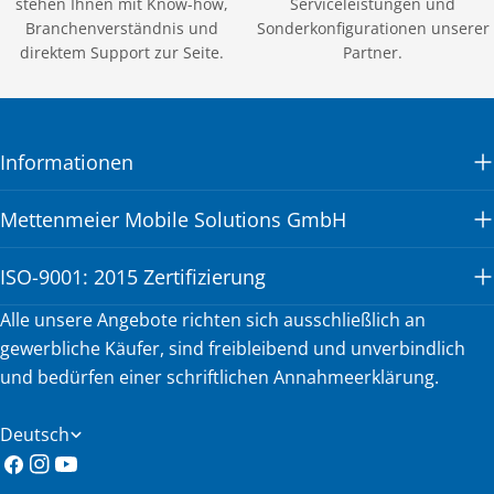
stehen Ihnen mit Know-how,
Serviceleistungen und
Branchenverständnis und
Sonderkonfigurationen unserer
direktem Support zur Seite.
Partner.
Informationen
Mettenmeier Mobile Solutions GmbH
ISO-9001: 2015 Zertifizierung
Alle unsere Angebote richten sich ausschließlich an
gewerbliche Käufer, sind freibleibend und unverbindlich
und bedürfen einer schriftlichen Annahmeerklärung.
S
Deutsch
p
Facebook
Instagram
YouTube