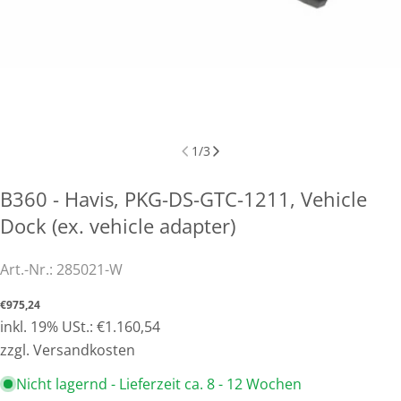
1
/
3
B360 - Havis, PKG-DS-GTC-1211, Vehicle
Dock (ex. vehicle adapter)
Art.-Nr.:
285021-W
Normaler
€975,24
Preis
inkl. 19% USt.: €1.160,54
zzgl. Versandkosten
Nicht lagernd - Lieferzeit ca. 8 - 12 Wochen