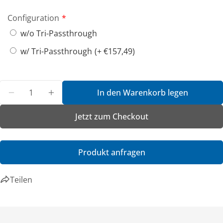
Dieses Produkt teilen
Configuration
w/o Tri-Passthrough
Link kopieren
Teilen
w/ Tri-Passthrough
(+ €157,49)
Menge
In den Warenkorb legen
Menge für B360 - Havis, PKG-DS-GTC-1211, Vehicle 
Menge für B360 - Havis, PKG-DS-GTC-1211
Jetzt zum Checkout
Produkt anfragen
Teilen