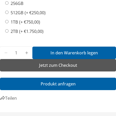
256GB
Dieses Produkt teilen
512GB
(+ €250,00)
Link kopieren
Teilen
1TB
(+ €750,00)
2TB
(+ €1.750,00)
Menge
In den Warenkorb legen
Menge für B360 - Removable PCIe SSD w/ Canister
Menge für B360 - Removable PCIe SSD w/
Jetzt zum Checkout
Produkt anfragen
Teilen