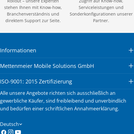
Rollout – unsere Experten
Zugriff auf Know-how,
stehen Ihnen mit Know-how,
Serviceleistungen und
Branchenverständnis und
Sonderkonfigurationen unserer
direktem Support zur Seite.
Partner.
Informationen
Mettenmeier Mobile Solutions GmbH
ISO-9001: 2015 Zertifizierung
Alle unsere Angebote richten sich ausschließlich an
gewerbliche Käufer, sind freibleibend und unverbindlich
und bedürfen einer schriftlichen Annahmeerklärung.
S
Deutsch
Facebook
Instagram
YouTube