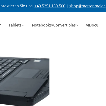
ntaktieren Sie uns!
+49 5251 150-500
|
shop@mettenmeier
r
Tablets
Notebooks/Convertibles
viDoc®