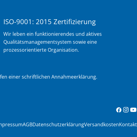
ISO-9001: 2015 Zertifizierung
Wir leben ein funktionierendes und aktives
Qualitätsmanagementsystem sowie eine
prozessorientierte Organisation.
rfen einer schriftlichen Annahmeerklärung.
Facebook
Insta
Yo
mpressum
AGB
Datenschutzerklärung
Versandkosten
Kontakt